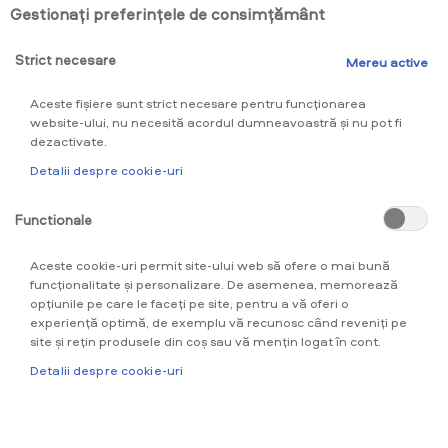
Gestionați preferințele de consimțământ
Strict necesare
Mereu active
Aceste fișiere sunt strict necesare pentru funcționarea
website-ului, nu necesită acordul dumneavoastră și nu pot fi
dezactivate.
Detalii despre cookie-uri‎
glo™ este un dispozitiv electronic
Functionale
ce se utilizează împreună cu
consumabilele compatibile ce
conțin nicotină, o substanță ce
Aceste cookie-uri permit site-ului web să ofere o mai bună
creează dependență. Este
funcționalitate și personalizare. De asemenea, memorează
destinat consumatorilor peste 18
opțiunile pe care le faceți pe site, pentru a vă oferi o
ani. Acest produs nu este lipsit de
experiență optimă, de exemplu vă recunosc când reveniți pe
riscuri.
site și rețin produsele din coș sau vă mențin logat în cont.
* Poți alege un pachet consumabile de
mai jos
Detalii despre cookie-uri‎
rivo