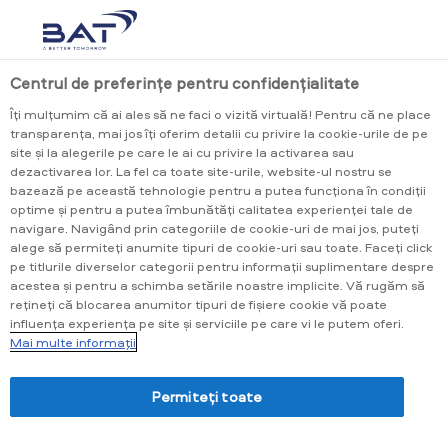
PERSONALIZARE
glo
DUNHILL
VOGUE
VU
Centrul de preferințe pentru confidențialitate
Îți mulțumim că ai ales să ne faci o vizită virtuală! Pentru că ne place
transparența, mai jos îți oferim detalii cu privire la cookie-urile de pe
site și la alegerile pe care le ai cu privire la activarea sau
dezactivarea lor. La fel ca toate site-urile, website-ul nostru se
bazează pe această tehnologie pentru a putea funcționa în condiții
Love at First Puff™
optime și pentru a putea îmbunătăți calitatea experienței tale de
navigare. Navigând prin categoriile de cookie-uri de mai jos, puteți
Încearcă noul glo™ HILO Plus, un dispozitiv
pe care îl vei adora, cu mai puțin de 10
alege să permiteți anumite tipuri de cookie-uri sau toate. Faceți click
secunde până la primul puf.
pe titlurile diverselor categorii pentru informații suplimentare despre
*Prețurile sunt disponibile în locație și sunt
acestea și pentru a schimba setările noastre implicite. Vă rugăm să
stabilite de revânzător la libera lui alegere.
rețineți că blocarea anumitor tipuri de fișiere cookie vă poate
glo™ Hilo Plus Ruby
influența experiența pe site și serviciile pe care vi le putem oferi.
Mai multe informaţii
glo™ Hilo Ruby
glo™ Hilo Onyx
glo™ Hilo Plus
glo™ Hilo Plus Cor
Amethyst
Permiteți toate