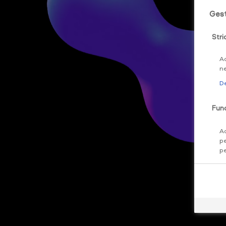
Gest
Stri
Ac
ne
De
Func
Ac
pe
pe
re
De