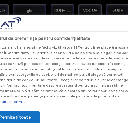
ARE
glo
DUNHILL
VOGUE
VUSE
rul de preferințe pentru confidențialitate
ulțumim că ai ales să ne faci o vizită virtuală! Pentru că ne place transpar
s îți oferim detalii cu privire la cookie-urile de pe site și la alegerile pe car
 privire la activarea sau dezactivarea lor. La fel ca toate site-urile, website
u se bazează pe această tehnologie pentru a putea funcționa în condiții
e și pentru a putea îmbunătăți calitatea experienței tale de navigare.
ând prin categoriile de cookie-uri de mai jos, puteți alege să permiteți
te tipuri de cookie-uri sau toate. Faceți click pe titlurile diverselor catego
u informații suplimentare despre acestea și pentru a schimba setările
Acest meniu se adresează exclusiv
re implicite. Vă rugăm să rețineți că blocarea anumitor tipuri de fișiere c
ate influența experiența pe site și serviciile pe care vi le putem oferi.
persoanelor fizice, consumatoare de
ulte informaţii
produse din tutun sau nicotină, care
au împlinit vârstă de 18 ani.
Permiteți toate