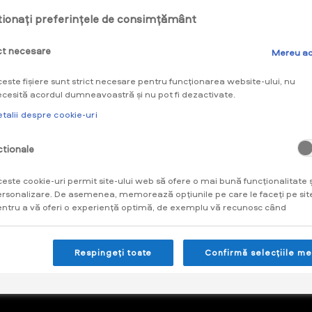
ionați preferințele de consimțământ
ct necesare
Mereu ac
ÎNAPOI CĂTRE MENIU
este fișiere sunt strict necesare pentru funcționarea website-ului, nu
cesită acordul dumneavoastră și nu pot fi dezactivate.
talii despre cookie-uri‎
tionale
Made with ❤ by Innobyte
este cookie-uri permit site-ului web să ofere o mai bună funcționalitate ș
rsonalizare. De asemenea, memorează opțiunile pe care le faceți pe sit
ntru a vă oferi o experiență optimă, de exemplu vă recunosc când
veniți pe site și rețin produsele din coș sau vă mențin logat în cont.
talii despre cookie-uri‎
Respingeți toate
Confirmă selecțiile me