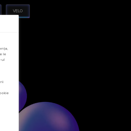
VELO
ența,
e le
-ul
rii
ookie