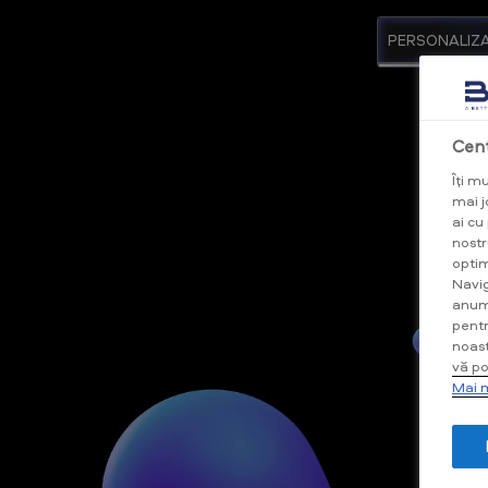
PERSONALIZ
Cent
Îți m
mai jo
ai cu
nostr
optim
Navig
anumi
pentr
noast
vă po
Mai m