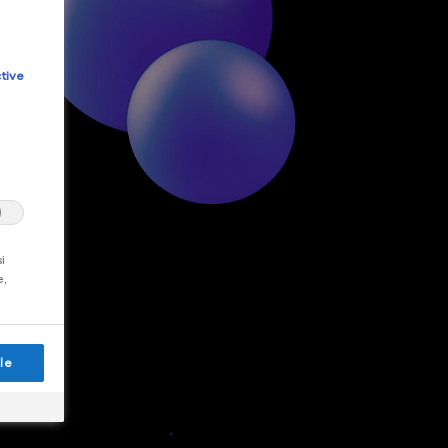
tive
i
e,
le