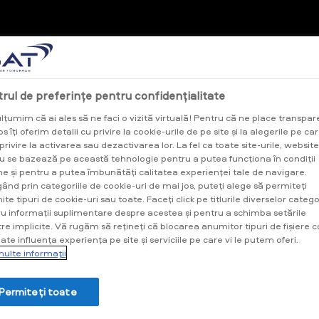
rul de preferințe pentru confidențialitate
ulțumim că ai ales să ne faci o vizită virtuală! Pentru că ne place transpar
s îți oferim detalii cu privire la cookie-urile de pe site și la alegerile pe car
 privire la activarea sau dezactivarea lor. La fel ca toate site-urile, website
u se bazează pe această tehnologie pentru a putea funcționa în condiții
e și pentru a putea îmbunătăți calitatea experienței tale de navigare.
ând prin categoriile de cookie-uri de mai jos, puteți alege să permiteți
x
te tipuri de cookie-uri sau toate. Faceți click pe titlurile diverselor catego
u informații suplimentare despre acestea și pentru a schimba setările
re implicite. Vă rugăm să rețineți că blocarea anumitor tipuri de fișiere c
ate influența experiența pe site și serviciile pe care vi le putem oferi.
ulte informaţii
Permiteți toate