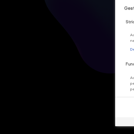
Gest
Stri
Ac
ne
De
Func
Ac
pe
pe
re
De