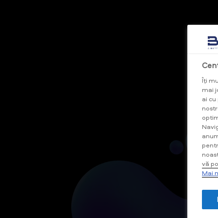
Cent
Îți m
mai jo
ai cu
nostr
optim
Navig
anumi
pentr
noast
vă po
Mai m