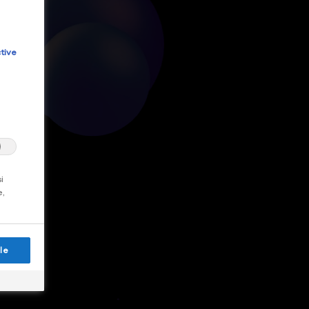
tive
i
e,
le