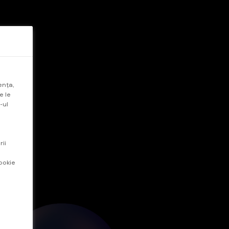
ența,
e le
-ul
rii
ookie