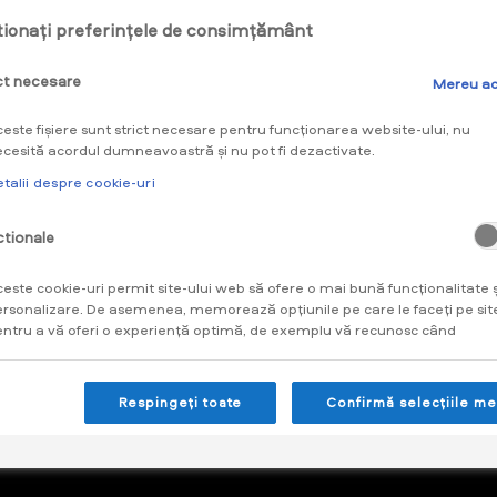
ionați preferințele de consimțământ
ct necesare
Mereu ac
este fișiere sunt strict necesare pentru funcționarea website-ului, nu
cesită acordul dumneavoastră și nu pot fi dezactivate.
talii despre cookie-uri‎
tionale
este cookie-uri permit site-ului web să ofere o mai bună funcționalitate ș
rsonalizare. De asemenea, memorează opțiunile pe care le faceți pe sit
ntru a vă oferi o experiență optimă, de exemplu vă recunosc când
veniți pe site și rețin produsele din coș sau vă mențin logat în cont.
talii despre cookie-uri‎
Respingeți toate
Confirmă selecțiile me